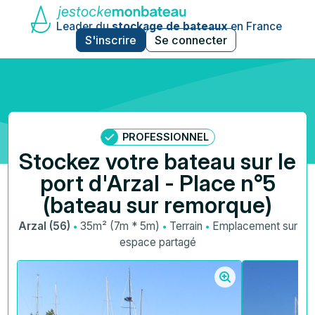
Leader du
stockage de bateaux
en France
S'inscrire
Se connecter
PROFESSIONNEL
Stockez votre bateau sur le
port d'Arzal - Place n°5
(bateau sur remorque)
·
·
·
Arzal (56)
35m² (7m * 5m)
Terrain
Emplacement sur
espace partagé