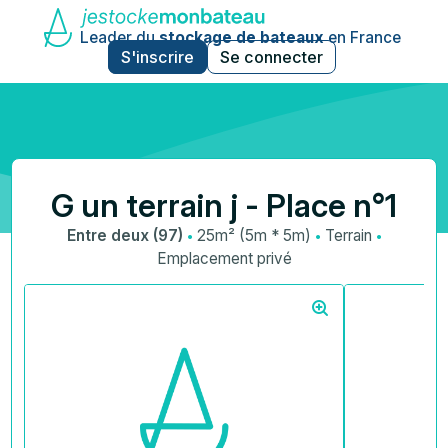
Leader du
stockage de bateaux
en France
S'inscrire
Se connecter
G un terrain j - Place n°1
·
·
·
Entre deux (97)
25m² (5m * 5m)
Terrain
Emplacement privé