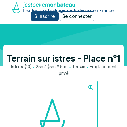
Leader du
stockage de bateaux
en France
S'inscrire
Se connecter
Terrain sur istres - Place n°1
·
·
·
Istres (13)
25m² (5m * 5m)
Terrain
Emplacement
privé