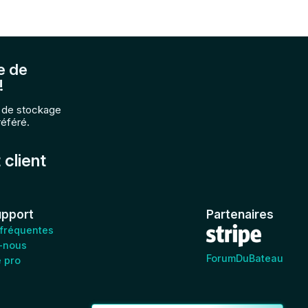
e de
!
e de stockage
référé.
 client
upport
Partenaires
 fréquentes
-nous
ForumDuBateau
e pro