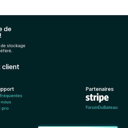
e de
!
e de stockage
référé.
 client
upport
Partenaires
 fréquentes
-nous
ForumDuBateau
e pro