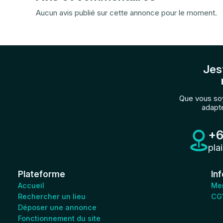
Aucun avis publié sur cette annonce pour le moment.
Jes
Que vous soy
adapté
+6
pla
Plateforme
In
Accueil
Men
Rechercher un lieu
CG
Déposer une annonce
Fonctionnement du site