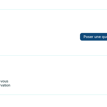
Poser une qu
-vous
rvation