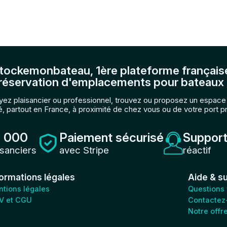
tockemonbateau, 1ère plateforme français
réservation d'emplacements pour bateaux 
ez plaisancier ou professionnel, trouvez ou proposez un espac
, partout en France, à proximité de chez vous ou de votre port p
 000
Paiement sécurisé
Support
isanciers
avec Stripe
réactif
formations légales
Aide & s
tions légales
Questions
V et CGU
Contactez
Notre offr