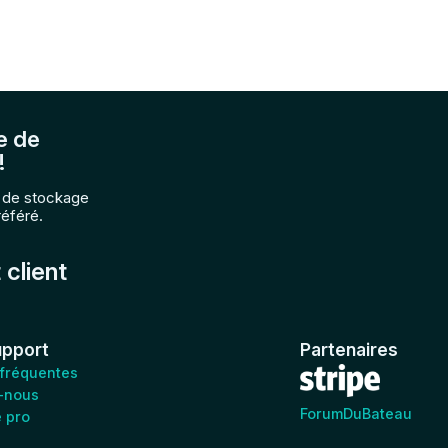
e de
!
e de stockage
référé.
 client
upport
Partenaires
 fréquentes
-nous
ForumDuBateau
e pro