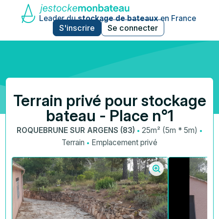
Leader du
stockage de bateaux
en France
S'inscrire
Se connecter
Terrain privé pour stockage
bateau - Place n°1
·
·
ROQUEBRUNE SUR ARGENS (83)
25m² (5m * 5m)
·
Terrain
Emplacement privé