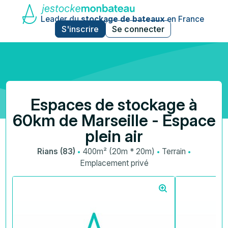
Leader du
stockage de bateaux
en France
S'inscrire
Se connecter
Espaces de stockage à
60km de Marseille - Espace
plein air
·
·
·
Rians (83)
400m² (20m * 20m)
Terrain
Emplacement privé