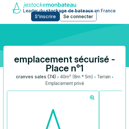
Leader du
stockage de bateaux
en France
S'inscrire
Se connecter
emplacement sécurisé -
Place n°1
·
·
·
cranves sales (74)
40m² (8m * 5m)
Terrain
Emplacement privé