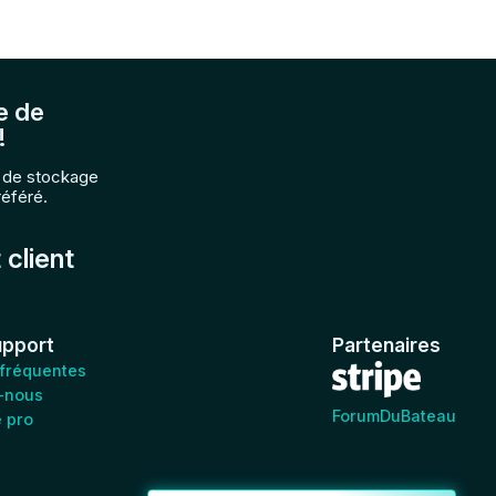
e de
!
e de stockage
référé.
 client
upport
Partenaires
 fréquentes
-nous
ForumDuBateau
e pro