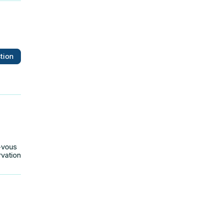
tion
-vous
rvation