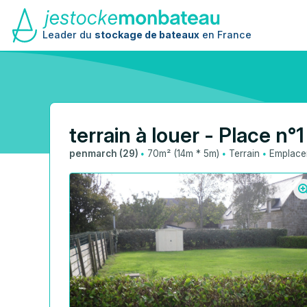
Leader du
stockage de bateaux
en France
terrain à louer - Place n°1
·
·
·
penmarch (29)
70m² (14m * 5m)
Terrain
Emplacem