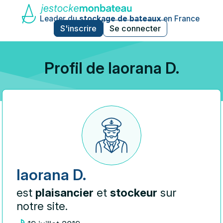
Leader du
stockage de bateaux
en France
S'inscrire
Se connecter
Profil de Iaorana D.
Iaorana D.
est
plaisancier
et
stockeur
sur
notre site.