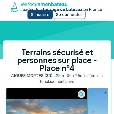
Leader du
stockage de bateaux
en France
S'inscrire
Se connecter
Terrains sécurisé et
personnes sur place -
Place n°4
·
·
·
AIGUES MORTES (30)
25m² (5m * 5m)
Terrain
Emplacement privé