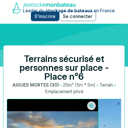
Leader du
stockage de bateaux
en France
S'inscrire
Se connecter
Terrains sécurisé et
personnes sur place -
Place n°6
·
·
·
AIGUES MORTES (30)
25m² (5m * 5m)
Terrain
Emplacement privé